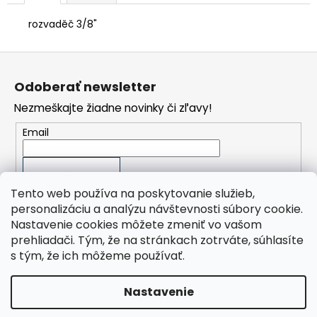
č
a
rozvaděč 3/8"
m
e
Z
á
COMPOIL
Odoberať newsletter
P
p
01
Nezmeškajte žiadne novinky či zľavy!
ä
(1L)
t
8,80
Email
€
i
e
PRIHLÁSIŤ SA
Tento web používa na poskytovanie služieb,
personalizáciu a analýzu návštevnosti súbory cookie.
Nastavenie cookies môžete zmeniť vo vašom
prehliadači. Tým, že na stránkach zotrváte, súhlasíte
Orlík Kompresory SK, s.r.o.
s tým, že ich môžeme používať.
ORLÍK-KOMPRESORY výrobní družstvo
Presplast, s.r.o.
Nastavenie
Vytvoril Shoptet