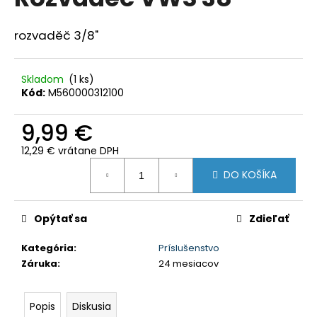
je
á
0,0
z
j
rozvaděč 3/8"
5
s
hviezdičiek.
ť
Skladom
(1 ks)
?
Kód:
M560000312100
9,99 €
12,29 € vrátane DPH
Jednotková
HĽADAŤ
DO KOŠÍKA
cena:
Opýtať sa
Zdieľať
O
d
Kategória
:
Príslušenstvo
p
Záruka
:
24 mesiacov
o
r
ú
Popis
Diskusia