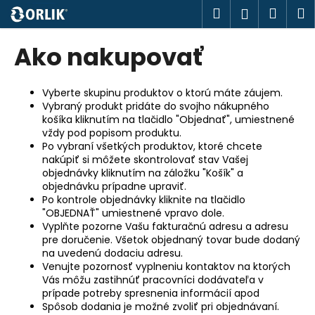
K
Prejsť
Hľadať
Náku
M
Prihlásen
na
o
obsah
Späť
Späť
košík
š
Ako nakupovať
í
Č
k
o
Vyberte skupinu produktov o ktorú máte záujem.
Vybraný produkt pridáte do svojho nákupného
p
košíka kliknutím na tlačidlo "Objednať", umiestnené
o
vždy pod popisom produktu.
t
Po vybraní všetkých produktov, ktoré chcete
nakúpiť si môžete skontrolovať stav Vašej
r
objednávky kliknutím na záložku "Košík" a
e
objednávku prípadne upraviť.
Po kontrole objednávky kliknite na tlačidlo
b
"OBJEDNAŤ" umiestnené vpravo dole.
u
Vyplňte pozorne Vašu fakturačnú adresu a adresu
j
pre doručenie. Všetok objednaný tovar bude dodaný
na uvedenú dodaciu adresu.
e
Venujte pozornosť vyplneniu kontaktov na ktorých
t
Vás môžu zastihnúť pracovníci dodávateľa v
e
prípade potreby spresnenia informácií apod
Spôsob dodania je možné zvoliť pri objednávaní.
n