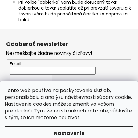
Pri voľbe "dobierka" vám bude doručený tovar
á
dobierkou a tovar zaplatíte až pri prevzatí tovaru a k
tovaru vám bude pripočítaná čiastka za dopravu a
j
balné.
s
ť
Z
?
á
Odoberať newsletter
p
Nezmeškajte žiadne novinky či zľavy!
ä
t
Email
i
HĽADAŤ
e
PRIHLÁSIŤ SA
Tento web používa na poskytovanie služieb,
personalizáciu a analýzu návštevnosti súbory cookie.
O
Nastavenie cookies môžete zmeniť vo vašom
d
prehliadači. Tým, že na stránkach zotrváte, súhlasíte
p
Orlík Kompresory SK, s.r.o.
s tým, že ich môžeme používať.
o
ORLÍK-KOMPRESORY výrobní družstvo
Presplast, s.r.o.
r
ú
Nastavenie