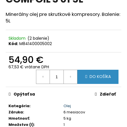
je
á
0,0
z
j
Minerálny olej pre skrutkové kompresory. Balenie:
5
5L
s
hviezdičiek.
ť
?
Skladom
(2 balenie)
Kód:
M841400005002
54,90 €
HĽADAŤ
67,53 € vrátane DPH
Jednotková
DO KOŠÍKA
cena:
O
Opýtať sa
Zdieľať
d
p
Kategória
:
Olej
o
Záruka
:
6 mesiacov
r
Hmotnosť
:
5 kg
ú
Množstvo (l)
:
1