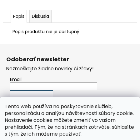
č
a
m
Popis
Diskusia
e
Popis produktu nie je dostupný
FILTRAČNÍ
VLOŽKA
DF
Z
06050
á
P
Odoberať newsletter
p
42
Nezmeškajte žiadne novinky či zľavy!
€
ä
t
Email
i
e
PRIHLÁSIŤ SA
Tento web používa na poskytovanie služieb,
personalizáciu a analýzu návštevnosti súbory cookie.
Nastavenie cookies môžete zmeniť vo vašom
prehliadači. Tým, že na stránkach zotrváte, súhlasíte
Orlík Kompresory SK, s.r.o.
s tým, že ich môžeme používať.
ORLÍK-KOMPRESORY výrobní družstvo
Presplast, s.r.o.