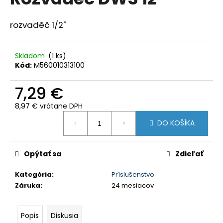
je
á
0,0
z
j
rozvaděč 1/2"
5
s
hviezdičiek.
ť
Skladom
(1 ks)
?
Kód:
M560010313100
7,29 €
8,97 € vrátane DPH
Jednotková
HĽADAŤ
DO KOŠÍKA
cena:
Opýtať sa
Zdieľať
O
d
Kategória
:
Príslušenstvo
p
Záruka
:
24 mesiacov
o
r
ú
Popis
Diskusia