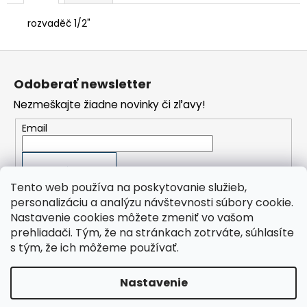
č
a
rozvaděč 1/2"
m
e
Z
á
KOMPRESOR
Odoberať newsletter
PKS
p
17/150
Nezmeškajte žiadne novinky či zľavy!
ä
1
t
495,15
Email
€
i
Pôvodne:
e
1
PRIHLÁSIŤ SA
759
€
Tento web používa na poskytovanie služieb,
personalizáciu a analýzu návštevnosti súbory cookie.
Nastavenie cookies môžete zmeniť vo vašom
prehliadači. Tým, že na stránkach zotrváte, súhlasíte
Orlík Kompresory SK, s.r.o.
s tým, že ich môžeme používať.
ORLÍK-KOMPRESORY výrobní družstvo
Presplast, s.r.o.
Nastavenie
Vytvoril Shoptet