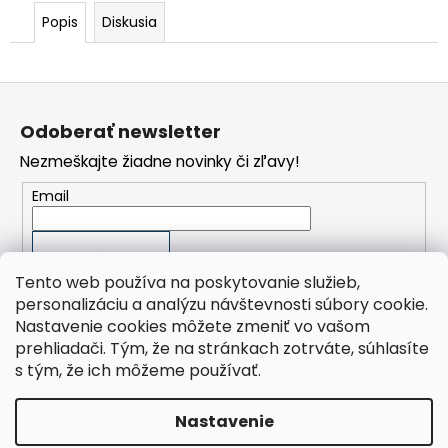
č
a
Popis
Diskusia
m
e
Z
FILTRAČNÍ
á
VLOŽKA
Odoberať newsletter
p
DF
06050
Nezmeškajte žiadne novinky či zľavy!
ä
P
t
Email
42
i
€
e
PRIHLÁSIŤ SA
Tento web používa na poskytovanie služieb,
personalizáciu a analýzu návštevnosti súbory cookie.
Nastavenie cookies môžete zmeniť vo vašom
prehliadači. Tým, že na stránkach zotrváte, súhlasíte
Orlík Kompresory SK, s.r.o.
s tým, že ich môžeme používať.
ORLÍK-KOMPRESORY výrobní družstvo
Presplast, s.r.o.
Nastavenie