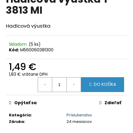
je
á
3813 MI
0,0
z
j
5
s
hviezdičiek.
Hadicová výustka
ť
?
Skladom
(5 ks)
Kód:
M560060381300
1,49 €
HĽADAŤ
1,83 € vrátane DPH
Jednotková
DO KOŠÍKA
cena:
O
d
Opýtať sa
Zdieľať
p
o
Kategória
:
Príslušenstvo
r
Záruka
:
24 mesiacov
ú