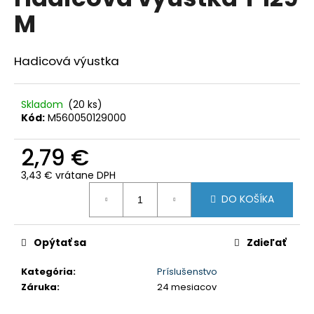
je
á
M
0,0
z
j
5
s
hviezdičiek.
Hadicová výustka
ť
?
Skladom
(20 ks)
Kód:
M560050129000
2,79 €
HĽADAŤ
3,43 € vrátane DPH
Jednotková
DO KOŠÍKA
cena:
O
d
Opýtať sa
Zdieľať
p
o
Kategória
:
Príslušenstvo
r
Záruka
:
24 mesiacov
ú