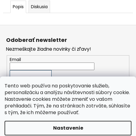
č
a
Popis
Diskusia
m
e
Z
KOMPRESOR
á
PKS
Odoberať newsletter
p
17/150
Nezmeškajte žiadne novinky či zľavy!
ä
1
495,15
t
Email
€
i
Pôvodne:
1
e
759
PRIHLÁSIŤ SA
€
Tento web používa na poskytovanie služieb,
personalizáciu a analýzu návštevnosti súbory cookie.
Nastavenie cookies môžete zmeniť vo vašom
prehliadači. Tým, že na stránkach zotrváte, súhlasíte
Orlík Kompresory SK, s.r.o.
s tým, že ich môžeme používať.
ORLÍK-KOMPRESORY výrobní družstvo
Presplast, s.r.o.
Nastavenie