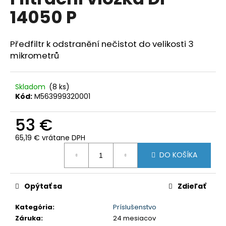
je
á
14050 P
0,0
z
j
5
s
hviezdičiek.
Předfiltr k odstranění nečistot do velikosti 3
ť
mikrometrů
?
Skladom
(8 ks)
Kód:
M563999320001
HĽADAŤ
53 €
65,19 € vrátane DPH
Jednotková
DO KOŠÍKA
cena:
O
d
p
Opýtať sa
Zdieľať
o
r
Kategória
:
Príslušenstvo
ú
Záruka
:
24 mesiacov