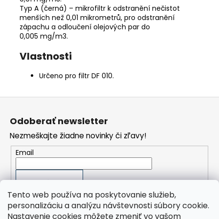
Typ A (černá) – mikrofiltr k odstranění nečistot
menších než 0,01 mikrometrů, pro odstranění
zápachu a odloučení olejových par do
0,005 mg/m3.
Vlastnosti
Určeno pro filtr DF 010.
Z
á
Odoberať newsletter
p
Nezmeškajte žiadne novinky či zľavy!
ä
t
Email
i
e
PRIHLÁSIŤ SA
Tento web používa na poskytovanie služieb,
personalizáciu a analýzu návštevnosti súbory cookie.
Nastavenie cookies môžete zmeniť vo vašom