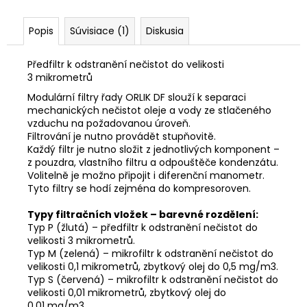
č
a
m
Popis
Súvisiace (1)
Diskusia
e
Předfiltr k odstranění nečistot do velikosti
FILTRAČNÍ
3 mikrometrů
VLOŽKA
DF
Modulární filtry řady ORLIK DF slouží k separaci
14050
mechanických nečistot oleje a vody ze stlačeného
M
vzduchu na požadovanou úroveň.
Filtrování je nutno provádět stupňovitě.
53
Každý filtr je nutno složit z jednotlivých komponent –
€
z pouzdra, vlastního filtru a odpouštěče kondenzátu.
Volitelně je možno připojit i diferenční manometr.
Tyto filtry se hodí zejména do kompresoroven.
Typy filtračních vložek – barevné rozdělení:
Typ P (žlutá) – předfiltr k odstranění nečistot do
velikosti 3 mikrometrů.
Typ M (zelená) – mikrofiltr k odstranění nečistot do
velikosti 0,1 mikrometrů, zbytkový olej do 0,5 mg/m3.
Typ S (červená) – mikrofiltr k odstranění nečistot do
velikosti 0,01 mikrometrů, zbytkový olej do
0,01 mg/m3.