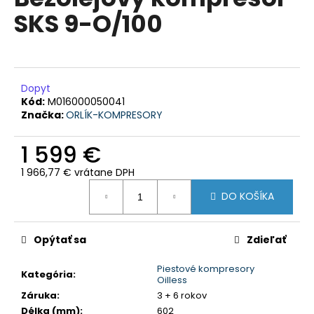
je
á
SKS 9-O/100
0,0
z
j
5
s
hviezdičiek.
ť
?
Dopyt
Kód:
M016000050041
Značka:
ORLÍK-KOMPRESORY
1 599 €
HĽADAŤ
1 966,77 € vrátane DPH
Jednotková
DO KOŠÍKA
cena:
O
d
Opýtať sa
Zdieľať
p
o
Piestové kompresory
Kategória
:
Oilless
r
Záruka
:
3 + 6 rokov
ú
Délka (mm)
:
602