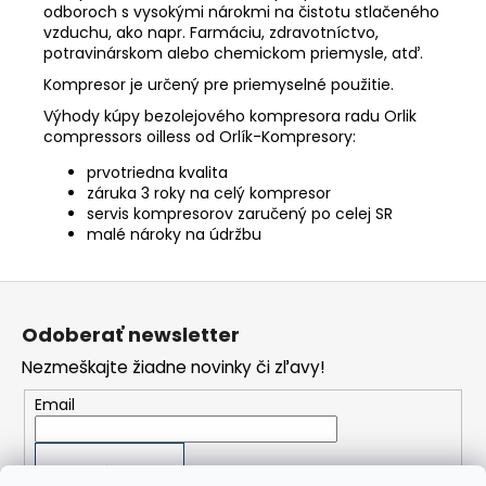
odboroch s vysokými nárokmi na čistotu stlačeného
vzduchu, ako napr. Farmáciu, zdravotníctvo,
potravinárskom alebo chemickom priemysle, atď.
Kompresor je určený pre priemyselné použitie.
Výhody kúpy bezolejového kompresora radu Orlik
compressors oilless od Orlík-Kompresory:
prvotriedna kvalita
záruka 3 roky na celý kompresor
servis kompresorov zaručený po celej SR
malé nároky na údržbu
Z
á
Odoberať newsletter
p
Nezmeškajte žiadne novinky či zľavy!
ä
t
Email
i
e
PRIHLÁSIŤ SA