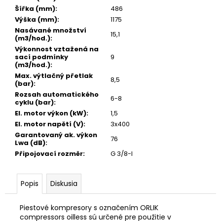
č
Šířka (mm)
:
486
a
Výška (mm)
:
1175
m
Nasávané množství
e
15,1
(m3/hod.)
:
Výkonnost vztažená na
FILTRAČNÍ
sací podmínky
9
VLOŽKA
(m3/hod.)
:
DF
Max. výtlačný přetlak
14050
8,5
(bar)
:
S
Rozsah automatického
6-8
53
cyklu (bar)
:
€
El. motor výkon (kW)
:
1,5
El. motor napětí (V)
:
3x400
Garantovaný ak. výkon
76
Lwa (dB)
:
Připojovací rozměr
:
G 3/8-I
Popis
Diskusia
Piestové kompresory s označením ORLIK
compressors oilless sú určené pre použitie v