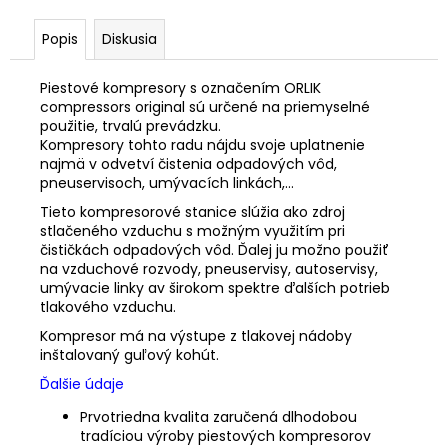
Popis
Diskusia
Piestové kompresory s označením ORLIK
compressors original sú určené na priemyselné
použitie, trvalú prevádzku.
Kompresory tohto radu nájdu svoje uplatnenie
najmä v odvetví čistenia odpadových vôd,
pneuservisoch, umývacích linkách,…
Tieto kompresorové stanice slúžia ako zdroj
stlačeného vzduchu s možným využitím pri
čističkách odpadových vôd. Ďalej ju možno použiť
na vzduchové rozvody, pneuservisy, autoservisy,
umývacie linky av širokom spektre ďalších potrieb
tlakového vzduchu.
Kompresor má na výstupe z tlakovej nádoby
inštalovaný guľový kohút.
Ďalšie údaje
Prvotriedna kvalita zaručená dlhodobou
tradíciou výroby piestových kompresorov