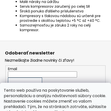
Malé nároky na údržbu
Servis kompresorov zaručený po celej SR
Široká ponuka ďalšieho príslušenstva
Kompresory s tlakovou nádobou sú určené pre
prostredie s okolitou teplotou +5 °C až +40 °C.
Samozrejmosťou je záruka 2 roky na celý
kompresor.
Z
á
Odoberať newsletter
p
Nezmeškajte žiadne novinky či zľavy!
ä
t
Email
i
e
PRIHLÁSIŤ SA
Tento web používa na poskytovanie služieb,
personalizáciu a analýzu návštevnosti súbory cookie.
Nastavenie cookies môžete zmeniť vo vašom
prehliadači. Tým, že na stránkach zotrváte, súhlasíte