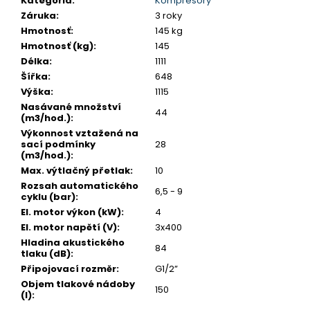
č
Kategória
:
Kompresory
a
Záruka
:
3 roky
m
Hmotnosť
:
145 kg
e
Hmotnosť (kg)
:
145
Délka
:
1111
COMPOIL
Šířka
:
648
P
Výška
:
1115
01
Nasávané množství
(1L)
44
(m3/hod.)
:
8,80
Výkonnost vztažená na
€
sací podmínky
28
(m3/hod.)
:
Max. výtlačný přetlak
:
10
Rozsah automatického
6,5 - 9
cyklu (bar)
:
El. motor výkon (kW)
:
4
El. motor napětí (V)
:
3x400
Hladina akustického
84
tlaku (dB)
:
Připojovací rozměr
:
G1/2”
Objem tlakové nádoby
150
(l)
: