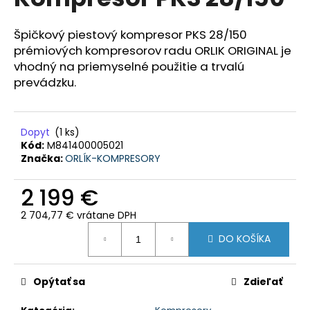
je
á
0,0
z
j
Špičkový piestový kompresor PKS 28/150
5
prémiových kompresorov radu ORLIK ORIGINAL je
s
hviezdičiek.
vhodný na priemyselné použitie a trvalú
ť
prevádzku.
?
Dopyt
(1 ks)
Kód:
M841400005021
Značka:
ORLÍK-KOMPRESORY
HĽADAŤ
2 199 €
2 704,77 € vrátane DPH
O
Jednotková
d
DO KOŠÍKA
cena:
p
o
r
Opýtať sa
Zdieľať
ú